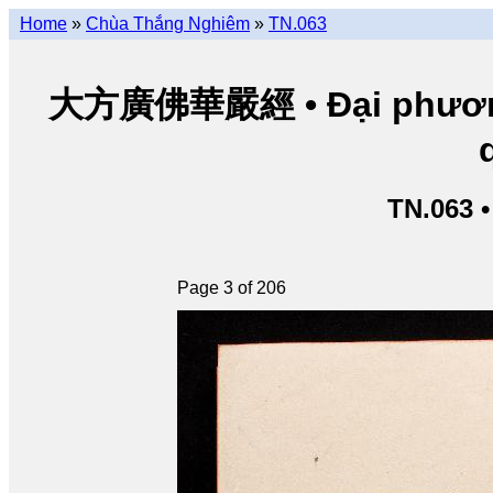
Home
»
Chùa Thắng Nghiêm
»
TN.063
大方廣佛華嚴經 • Đại phương 
TN.063 
Page 3 of 206