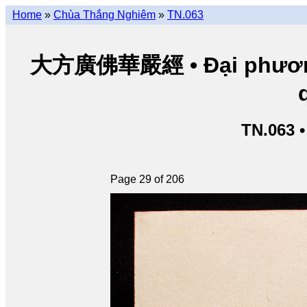
Home
»
Chùa Thắng Nghiêm
»
TN.063
大方廣佛華嚴經 • Đại phương 
TN.063 
Page 29 of 206