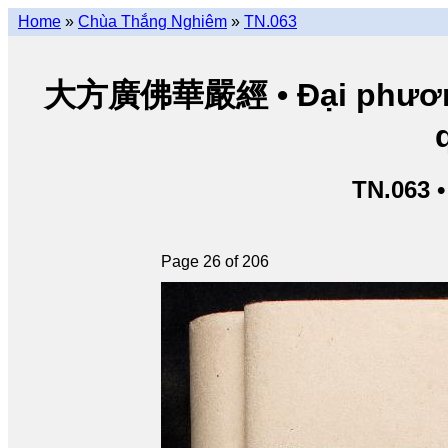
Home
»
Chùa Thắng Nghiêm
»
TN.063
大方廣佛華嚴經 • Đại phương 
TN.063 
Page 26 of 206