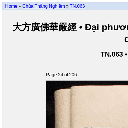
Home
»
Chùa Thắng Nghiêm
»
TN.063
大方廣佛華嚴經 • Đại phương 
TN.063 
Page 24 of 206