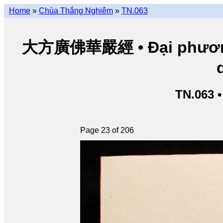
Home
»
Chùa Thắng Nghiêm
»
TN.063
大方廣佛華嚴經 • Đại phương 
TN.063 
Page 23 of 206