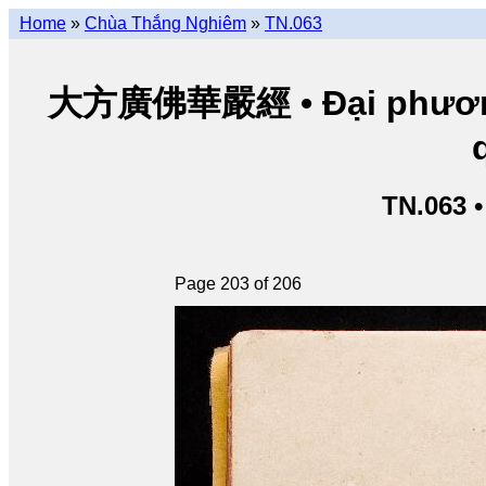
Home
»
Chùa Thắng Nghiêm
»
TN.063
大方廣佛華嚴經 • Đại phương 
TN.063 
Page 203 of 206