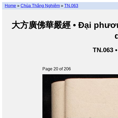
Home
»
Chùa Thắng Nghiêm
»
TN.063
大方廣佛華嚴經 • Đại phương 
TN.063 
Page 20 of 206