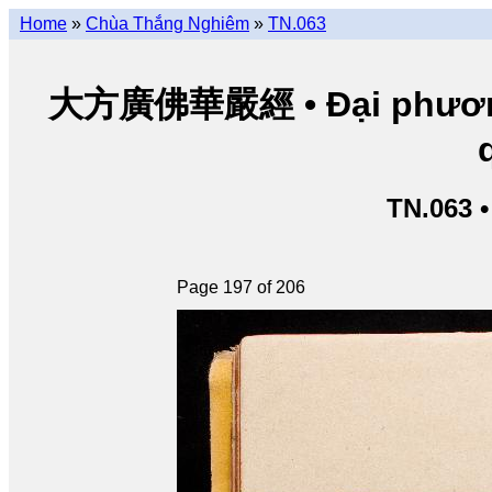
Home
»
Chùa Thắng Nghiêm
»
TN.063
大方廣佛華嚴經 • Đại phương 
TN.063 
Page 197 of 206