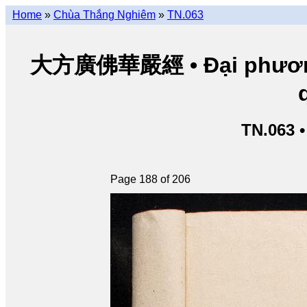
Home
»
Chùa Thắng Nghiêm
»
TN.063
大方廣佛華嚴經 • Đại phương 
TN.063 
Page 188 of 206