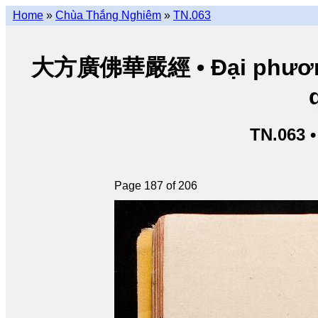
Home
»
Chùa Thắng Nghiêm
»
TN.063
大方廣佛華嚴經 • Đại phương 
TN.063 
Page 187 of 206