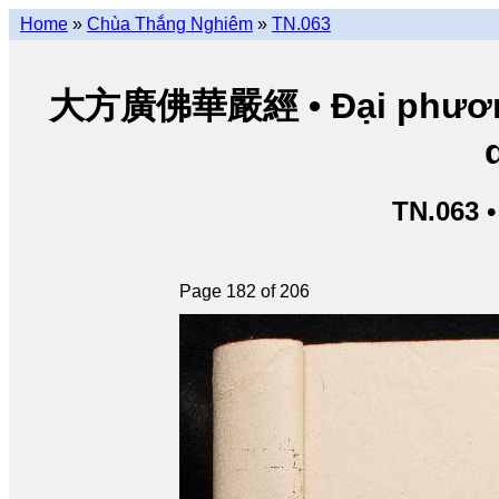
Home
»
Chùa Thắng Nghiêm
»
TN.063
大方廣佛華嚴經 • Đại phương 
TN.063 
Page 182 of 206