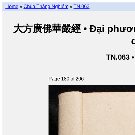
Home
»
Chùa Thắng Nghiêm
»
TN.063
大方廣佛華嚴經 • Đại phương 
TN.063 
Page 180 of 206