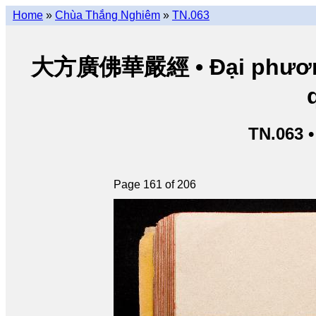
Home
»
Chùa Thắng Nghiêm
»
TN.063
大方廣佛華嚴經 • Đại phương 
TN.063 
Page 161 of 206