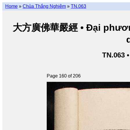
Home
»
Chùa Thắng Nghiêm
»
TN.063
大方廣佛華嚴經 • Đại phương 
TN.063 
Page 160 of 206