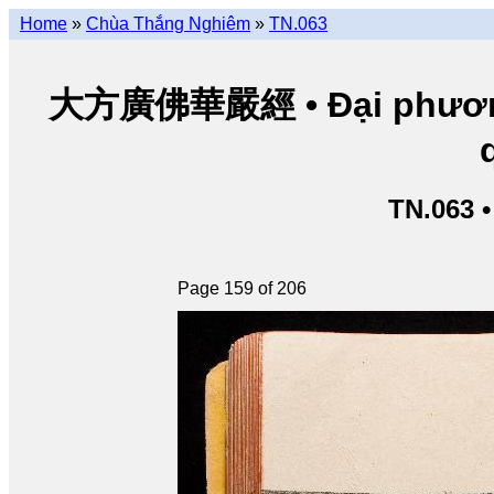
Home
»
Chùa Thắng Nghiêm
»
TN.063
大方廣佛華嚴經 • Đại phương 
TN.063 
Page 159 of 206