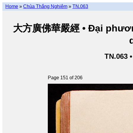
Home
»
Chùa Thắng Nghiêm
»
TN.063
大方廣佛華嚴經 • Đại phương 
TN.063 
Page 151 of 206