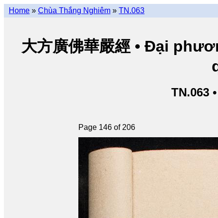
Home
»
Chùa Thắng Nghiêm
»
TN.063
大方廣佛華嚴經 • Đại phương 
TN.063 
Page 146 of 206