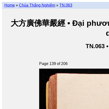
Home
»
Chùa Thắng Nghiêm
»
TN.063
大方廣佛華嚴經 • Đại phương 
TN.063 
Page 139 of 206