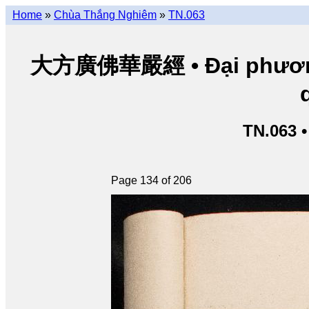
Home
»
Chùa Thắng Nghiêm
»
TN.063
大方廣佛華嚴經 • Đại phương 
TN.063 
Page 134 of 206