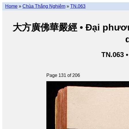
Home
»
Chùa Thắng Nghiêm
»
TN.063
大方廣佛華嚴經 • Đại phương 
TN.063 
Page 131 of 206