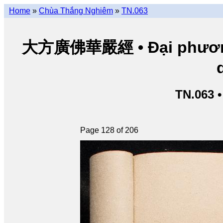
Home
»
Chùa Thắng Nghiêm
»
TN.063
大方廣佛華嚴經 • Đại phương 
TN.063 
Page 128 of 206