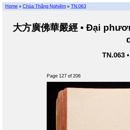
Home
»
Chùa Thắng Nghiêm
»
TN.063
大方廣佛華嚴經 • Đại phương 
TN.063 
Page 127 of 206