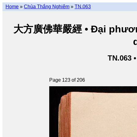
Home
»
Chùa Thắng Nghiêm
»
TN.063
大方廣佛華嚴經 • Đại phương 
TN.063 
Page 123 of 206