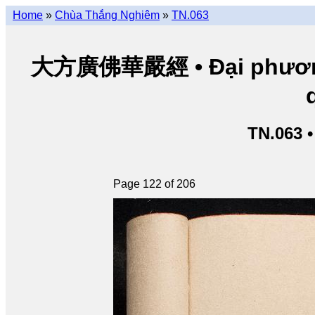
Home
»
Chùa Thắng Nghiêm
»
TN.063
大方廣佛華嚴經 • Đại phương 
TN.063 
Page 122 of 206