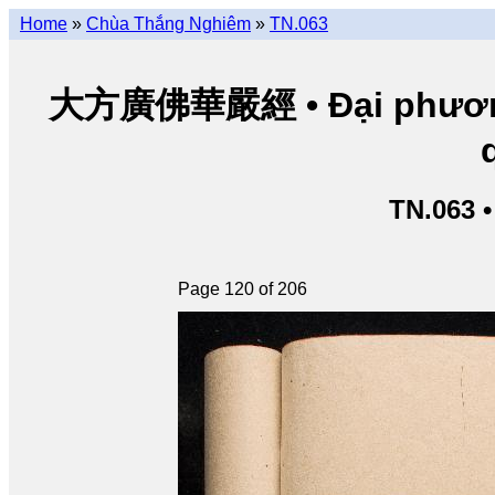
Home
»
Chùa Thắng Nghiêm
»
TN.063
大方廣佛華嚴經 • Đại phương 
TN.063 
Page 120 of 206