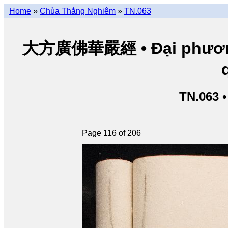
Home
»
Chùa Thắng Nghiêm
»
TN.063
大方廣佛華嚴經 • Đại phương 
TN.063 
Page 116 of 206