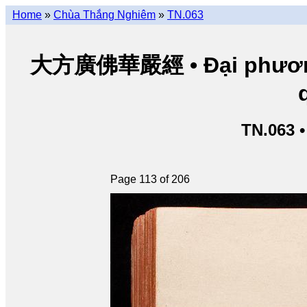
Home
»
Chùa Thắng Nghiêm
»
TN.063
大方廣佛華嚴經 • Đại phương 
TN.063 
Page 113 of 206