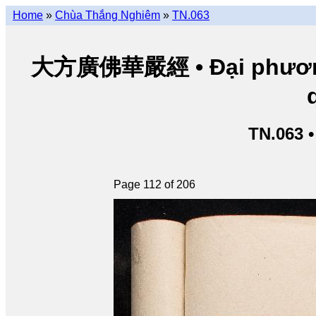
Home
»
Chùa Thắng Nghiêm
»
TN.063
大方廣佛華嚴經 • Đại phương 
TN.063 
Page 112 of 206