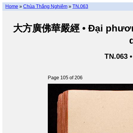
Home
»
Chùa Thắng Nghiêm
»
TN.063
大方廣佛華嚴經 • Đại phương 
TN.063 
Page 105 of 206