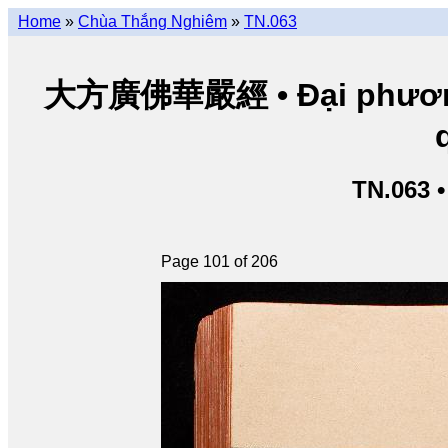
Home
»
Chùa Thắng Nghiêm
»
TN.063
大方廣佛華嚴經 • Đại phương 
TN.063 
Page 101 of 206