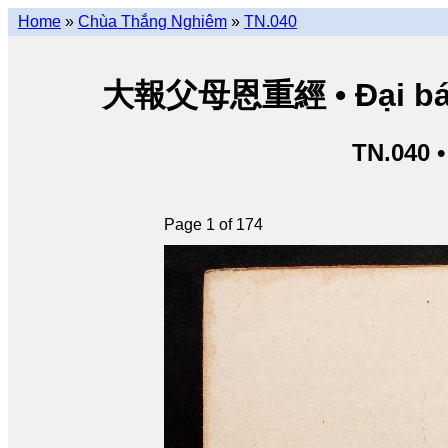
Home
»
Chùa Thắng Nghiêm
»
TN.040
大報父母恩重經 • Đại báo 
TN.040 
Page 1 of 174