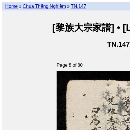
Home
»
Chùa Thắng Nghiêm
»
TN.147
[黎族大宗家譜] • [Lê 
TN.147
Page 8 of 30