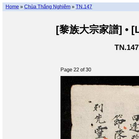
Home
»
Chùa Thắng Nghiêm
»
TN.147
[黎族大宗家譜] • [Lê 
TN.147
Page 22 of 30