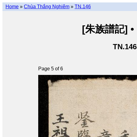
Home
»
Chùa Thắng Nghiêm
»
TN.146
[朱族譜記] • [
TN.146
Page 5 of 6