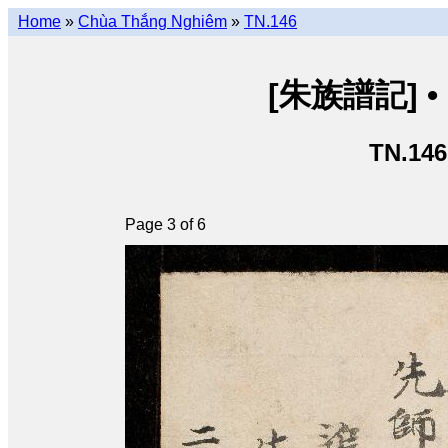
Home
»
Chùa Thắng Nghiêm
»
TN.146
[朱族譜記] • [
TN.146
Page 3 of 6