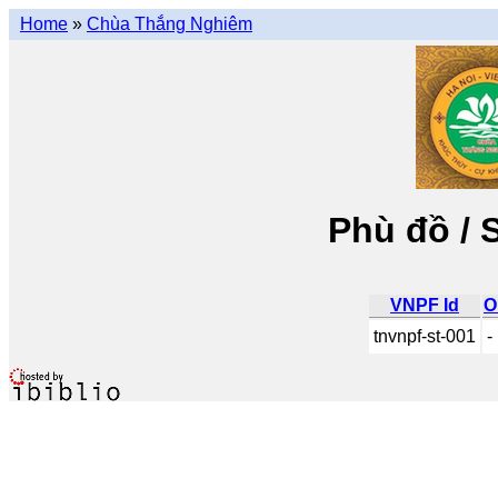
Home
»
Chùa Thắng Nghiêm
Phù đồ / 
VNPF Id
O
tnvnpf-st-001
-