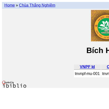
Home
»
Chùa Thắng Nghiêm
Bích 
VNPF Id
O
tnvnpf-mu-001
tnv