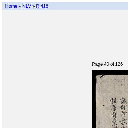
Home
»
NLV
»
R.418
Page 40 of 126