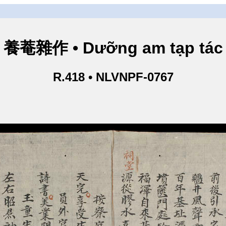
養菴雜作 • Dưỡng am tạp tác
R.418 • NLVNPF-0767