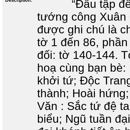
Description
“Đầu tập đ
tướng công Xuân 
được ghi chú là c
tờ 1 đến 86, phần
đối: tờ 140-144. 
hoạ cùng bạn bè: 
khởi tứ; Độc Tran
thành; Hoài hứng;
Văn : Sắc tứ đệ t
biểu; Ngũ tuần đại