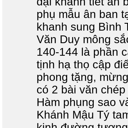
đại khánh tiết ân 
phụ mẫu ân ban tạ
khanh sung Bình 
Văn Duy mông sắc
140-144 là phần c
tịnh hạ thọ cập đ
phong tặng, mừng 
có 2 bài văn ché
Hàm phụng sao và
Khánh Mậu Tý tam 
kinh đường tương