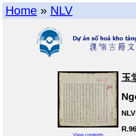
Home
»
NLV
玉
Ng
NLV
R.9
View contents