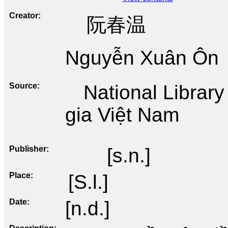
Creator
阮春温
Nguyễn Xuân Ôn
Source
National Librar
gia Việt Nam
Publisher
[s.n.]
Place
[S.l.]
Date
[n.d.]