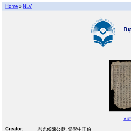
Home
»
NLV
Vie
Creator
恩光候陳公獻, 督學中正伯