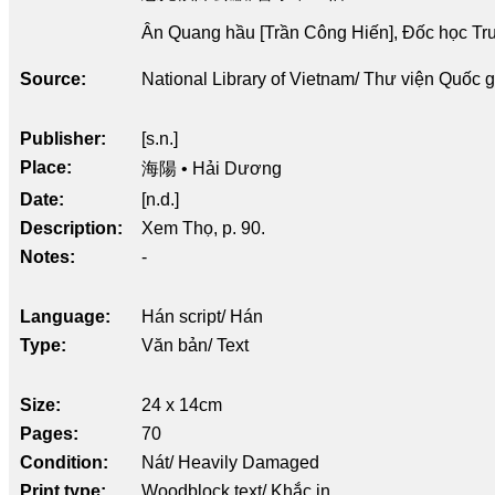
Ân Quang hầu [Trần Công Hiến], Đốc học Tr
Source
National Library of Vietnam/ Thư viện Quốc 
Publisher
[s.n.]
Place
海陽 • Hải Dương
Date
[n.d.]
Description
Xem Thọ, p. 90.
Notes
-
Language
Hán script/ Hán
Type
Văn bản/ Text
Size
24 x 14cm
Pages
70
Condition
Nát/ Heavily Damaged
Print type
Woodblock text/ Khắc in