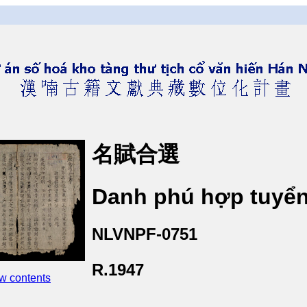
名賦合選
Danh phú hợp tuyể
NLVNPF-0751
R.1947
w contents