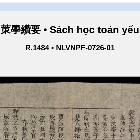
茦學纘要 • Sách học toản yếu
R.1484 • NLVNPF-0726-01