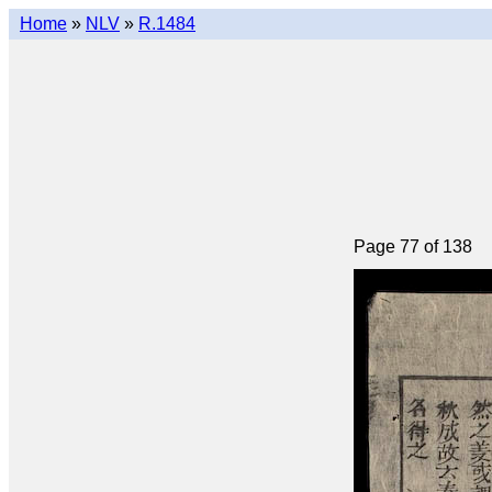
Home
»
NLV
»
R.1484
Page 77 of 138