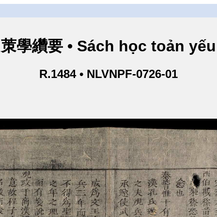
茦學纘要 • Sách học toản yếu
R.1484 • NLVNPF-0726-01