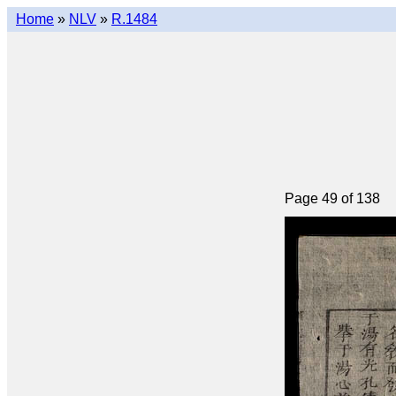
Home
»
NLV
»
R.1484
Page 49 of 138