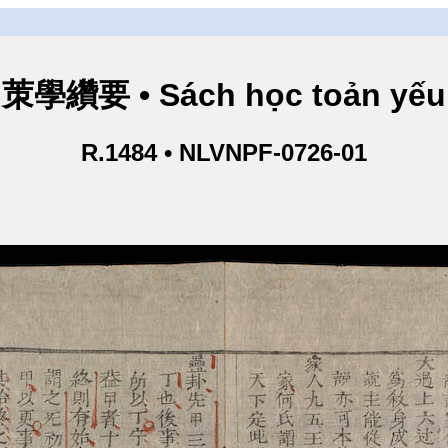
茦學纘要 • Sách học toản yếu
R.1484 • NLVNPF-0726-01