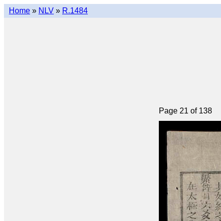
Home
»
NLV
»
R.1484
Page 21 of 138