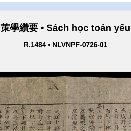
茦學纘要 • Sách học toản yếu
R.1484 • NLVNPF-0726-01