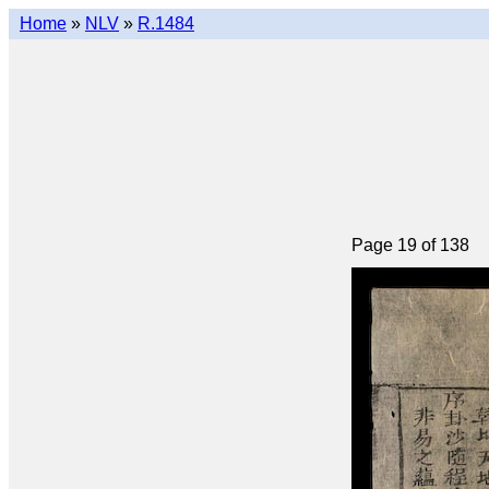
Home
»
NLV
»
R.1484
Page 19 of 138