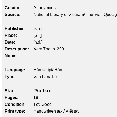
Creator
Anonymous
Source
National Library of Vietnam/ Thư viện Quốc 
Publisher
[s.n.]
Place
[S.l.]
Date
[n.d.]
Description
Xem Tho, p. 299.
Notes
-
Language
Hán script/ Hán
Type
Văn bản/ Text
Size
25 x 14cm
Pages
18
Condition
Tốt/ Good
Print type
Handwritten text/ Viết tay