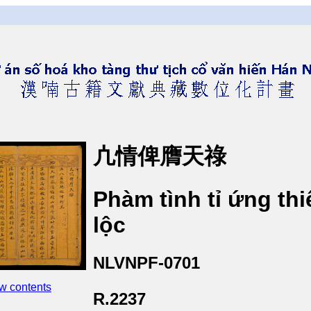
凣情俾膺天祿
Phàm tình tỉ ứng thi
lộc
NLVNPF-0701
w contents
R.2237