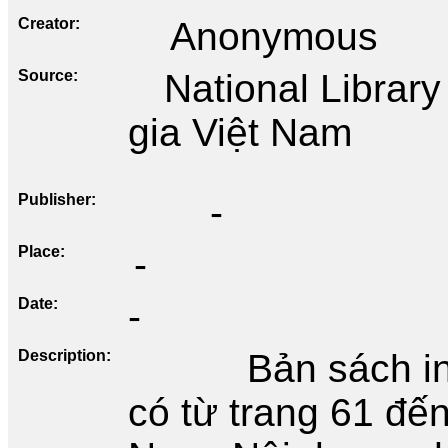
Creator
Anonymous
Source
National Librar
gia Việt Nam
Publisher
-
Place
-
Date
-
Description
Bản sách in
có từ trang 61 đến