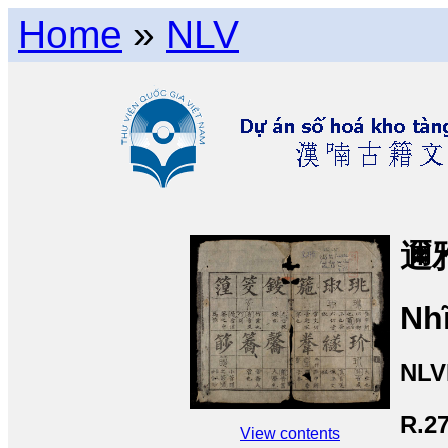
Home
»
NLV
邇
Nh
NLV
R.2
View contents