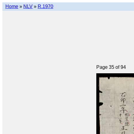
Home
»
NLV
»
R.1970
Page 35 of 94