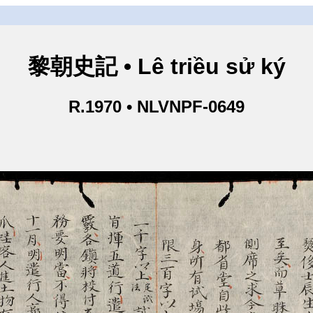
黎朝史記 • Lê triều sử ký
R.1970 • NLVNPF-0649