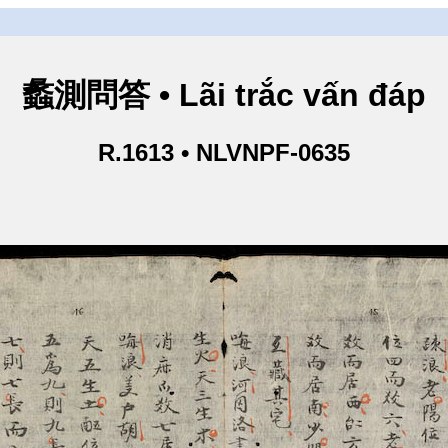
蠡測問答 • Lãi trắc vấn đáp
R.1613 • NLVNPF-0635