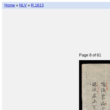
Home
»
NLV
»
R.1613
Page 8 of 61