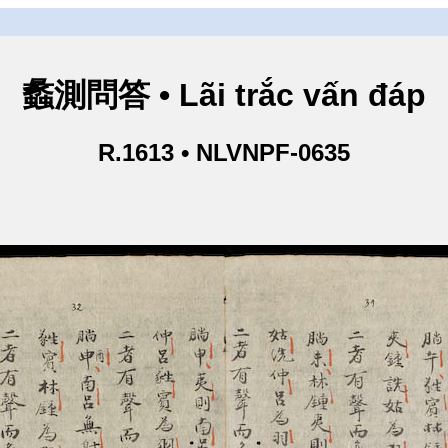
蠡測問答 • Lãi trắc vấn đáp
R.1613 • NLVNPF-0635