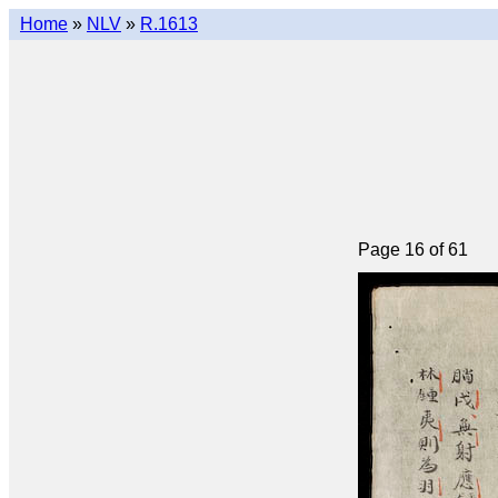
Home
»
NLV
»
R.1613
Page 16 of 61