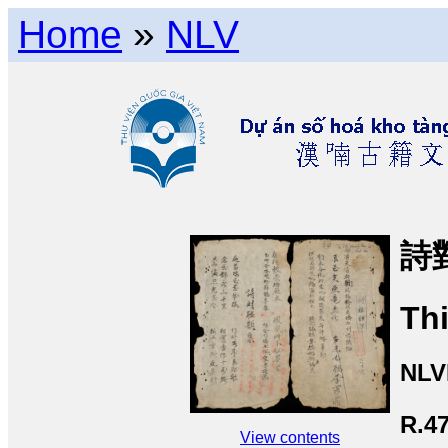
Home
»
NLV
詩
Thi
NLV
R.4
View contents