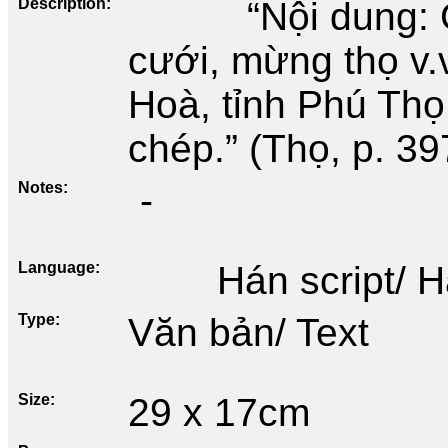
Description
“Nội dung:
cưới, mừng thọ v.
Hoà, tỉnh Phú Thọ
chép.” (Thọ, p. 39
Notes
-
Language
Hán script/ 
Type
Văn bản/ Text
Size
29 x 17cm