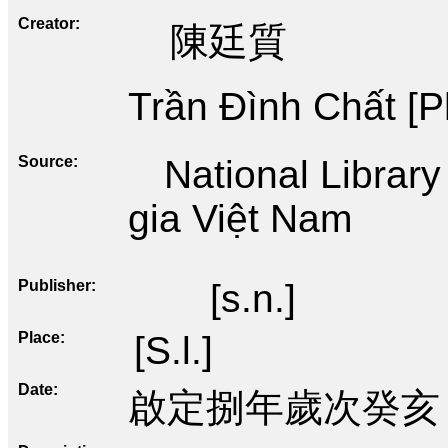
Creator
陳廷質
Trần Đình Chất [P
Source
National Librar
gia Việt Nam
Publisher
[s.n.]
Place
[S.l.]
Date
啟定捌年歲次癸亥 • 